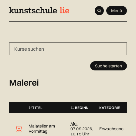
Navigieren
Schnellnavigation
Seitenkontext
Menü
in
Inhalt
kunstschule.li
Suche starten
Malerei
TITEL
BEGINN
KATEGORIE
STATUS
Kursübersicht. Tabellenüberschriften können sortiert werden.
Mo.
Malatelier am
07.09.2026,
Erwachsene
Vormittag
10.15 Uhr