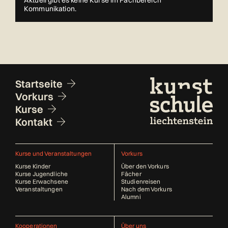
Aktuell gibt es keine Kurse im Fachbereich
Kommunikation.
Fusszeile
Startseite
Vorkurs
Kurse
Kontakt
Kurse und Veranstaltungen
Vorkurs
Kurse Kinder
Über den Vorkurs
Kurse Jugendliche
Fächer
Kurse Erwachsene
Studienreisen
Veranstaltungen
Nach dem Vorkurs
Alumni
Kooperationen
Über uns