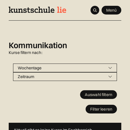
Navigieren
Schnellnavigation
Seitenkontext
Menü
in
Inhalt
kunstschule.li
Kommunikation
Kurse filtern nach:
Wochentage
Zeitraum
Auswahl filtern
Filter leeren