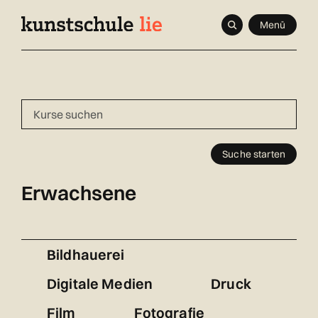
Navigieren
Schnellnavigation
Seitenkontext
Menü
in
Inhalt
kunstschule.li
Suche starten
Erwachsene
Bildhauerei
Digitale Medien
Druck
Film
Fotografie