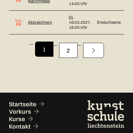
Nachmittag
14.00 Uhr
Di.
Aktzeichnen
16.02.2027,
Erwachsene
19.00 Uhr
Seite 1 von 2
1
2
Fusszeile
Startseite
Vorkurs
Kurse
Kontakt