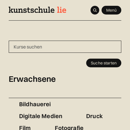
Navigieren
Schnellnavigation
Seitenkontext
Menü
in
Inhalt
kunstschule.li
Suche starten
Erwachsene
Bildhauerei
Digitale Medien
Druck
Film
Fotografie