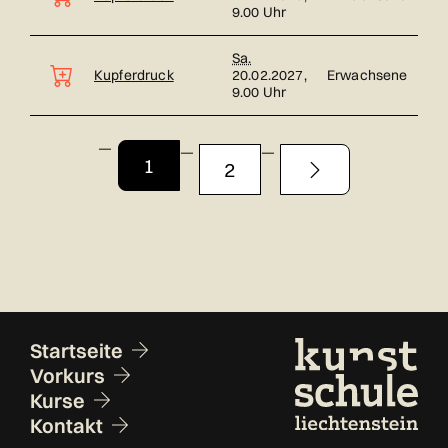
9.00 Uhr
Sa.
Kupferdruck
20.02.2027,
Erwachsene
9.00 Uhr
Seite 1 von 2
1
2
Fusszeile
Startseite
Vorkurs
Kurse
Kontakt