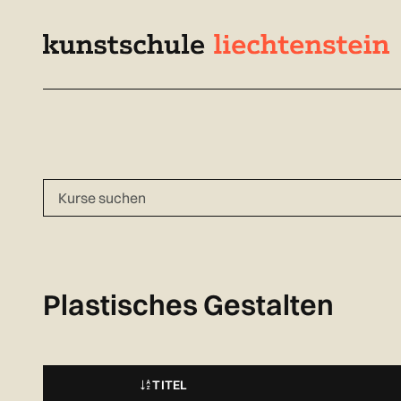
Navigieren
Schnellnavigation
Seitenkontext
in
kunstschule.li
Inhalt
Plastisches Gestalten
TITEL
STATUS