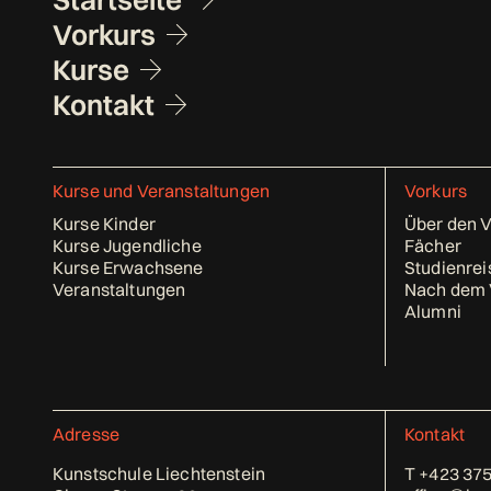
Fusszeile
Startseite
Vorkurs
Kurse
Kontakt
Kurse und Veranstaltungen
Vorkurs
Kurse Kinder
Über den 
Kurse Jugendliche
Fächer
Kurse Erwachsene
Studienrei
Veranstaltungen
Nach dem 
Alumni
Adresse
Kontakt
Kunstschule Liechtenstein
T
+423 375