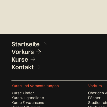
Fusszeile
Startseite
Vorkurs
Kurse
Kontakt
Kurse und Veranstaltungen
Vorkurs
Kurse Kinder
Über den 
Kurse Jugendliche
Fächer
Kurse Erwachsene
Studienrei