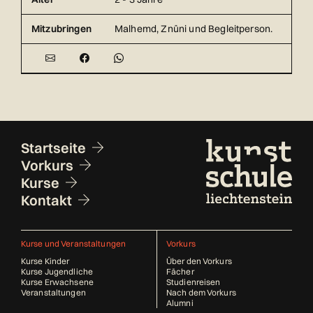
Mitzubringen
Malhemd, Znüni und Begleitperson.
Fusszeile
Startseite
Vorkurs
Kurse
Kontakt
Kurse und Veranstaltungen
Vorkurs
Kurse Kinder
Über den Vorkurs
Kurse Jugendliche
Fächer
Kurse Erwachsene
Studienreisen
Veranstaltungen
Nach dem Vorkurs
Alumni