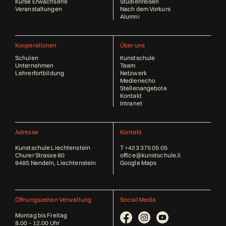
Kurse Erwachsene
Studienreisen
Veranstaltungen
Nach dem Vorkurs
Alumni
Kooperationen
Über uns
Schulen
Kunstschule
Unternehmen
Team
Lehrerfortbildung
Netzwerk
Medienecho
Stellenangebote
Kontakt
Intranet
Adresse
Kontakt
Kunstschule Liechtenstein
T
+423 375 05 05
Churer Strasse 60
office@kunstschule.li
9485 Nendeln, Liechtenstein
Google Maps
Öffnungszeiten Verwaltung
Social Media
Montag bis Freitag
8.00 – 12.00 Uhr