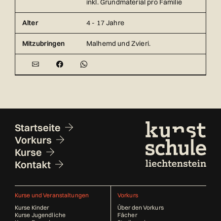
inkl. Grundmaterial pro Familie
Alter
4 - 17 Jahre
Mitzubringen
Malhemd und Zvieri.
Fusszeile
Startseite
Vorkurs
Kurse
Kontakt
Kurse und Veranstaltungen
Vorkurs
Kurse Kinder
Über den Vorkurs
Kurse Jugendliche
Fächer