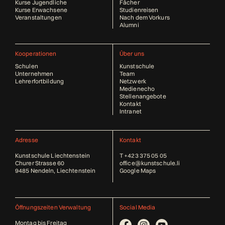
Kurse Jugendliche
Fächer
Kurse Erwachsene
Studienreisen
Veranstaltungen
Nach dem Vorkurs
Alumni
Kooperationen
Über uns
Schulen
Kunstschule
Unternehmen
Team
Lehrerfortbildung
Netzwerk
Medienecho
Stellenangebote
Kontakt
Intranet
Adresse
Kontakt
Kunstschule Liechtenstein
T
+423 375 05 05
Churer Strasse 60
office@kunstschule.li
9485 Nendeln, Liechtenstein
Google Maps
Öffnungszeiten Verwaltung
Social Media
Montag bis Freitag