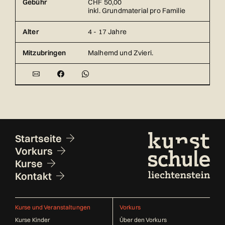
Gebühr
CHF 50,00
inkl. Grundmaterial pro Familie
Alter
4 - 17 Jahre
Mitzubringen
Malhemd und Zvieri.
Fusszeile
Startseite
Vorkurs
Kurse
Kontakt
Kurse und Veranstaltungen
Vorkurs
Kurse Kinder
Über den Vorkurs