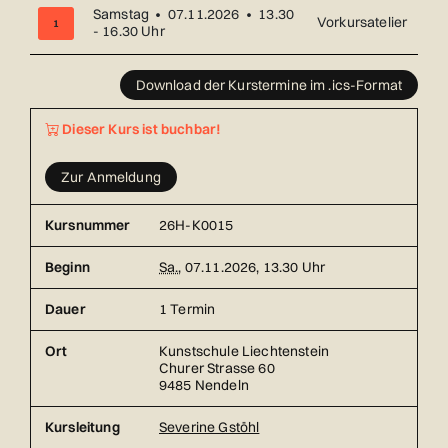
Samstag • 07.11.2026 • 13.30
Vorkursatelier
1
- 16.30 Uhr
Übersicht über alle Kurstermine (1) mit Datum und Ort
Download der Kurstermine im .ics-Format
Dieser Kurs ist buchbar!
Zur Anmeldung
Kursnummer
26H-K0015
Beginn
Sa.
, 07.11.2026, 13.30 Uhr
Dauer
1 Termin
Ort
Kunstschule Liechtenstein
Churer Strasse 60
9485 Nendeln
Kursleitung
Severine Gstöhl