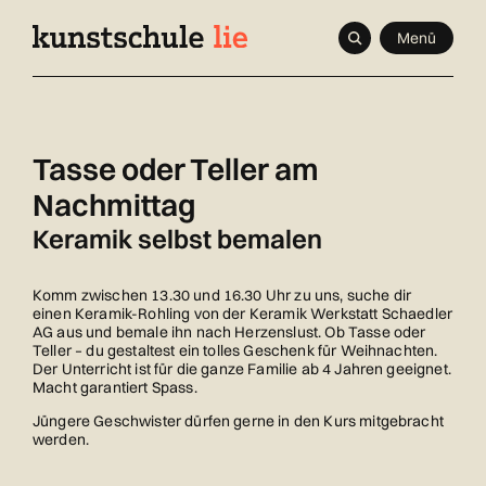
Navigieren
Schnellnavigation
Seitenkontext
Menü
in
Inhalt
kunstschule.li
Tasse oder Teller am
Nachmittag
Keramik selbst bemalen
Komm zwischen 13.30 und 16.30 Uhr zu uns, suche dir
einen Keramik-Rohling von der Keramik Werkstatt Schaedler
AG aus und bemale ihn nach Herzenslust. Ob Tasse oder
Teller – du gestaltest ein tolles Geschenk für Weihnachten.
Der Unterricht ist für die ganze Familie ab 4 Jahren geeignet.
Macht garantiert Spass.
Jüngere Geschwister dürfen gerne in den Kurs mitgebracht
werden.