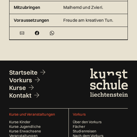
Mitzubringen
Malhemd und Zvieri.
Voraussetzungen
Freude am kreativen Tun.
Fusszeile
Startseite
Vorkurs
Kurse
Kontakt
Kurse und Veranstaltungen
Vorkurs
Kurse Kinder
Über den Vorkurs
Kurse Jugendliche
Fächer
Kurse Erwachsene
Studienreisen
Veranstaltungen
Nach dem Vorkurs