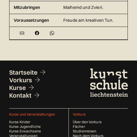
Mitzubringen
Malhemd und Zvieri.
Voraussetzungen
Freude am kreativen Tun.
Fusszeile
Startseite
Vorkurs
Kurse
Kontakt
Kurse und Veranstaltungen
Vorkurs
Kurse Kinder
Über den Vorkurs
Kurse Jugendliche
Fächer
Kurse Erwachsene
Studienreisen
Veranstaltungen
Nach dem Vorkurs