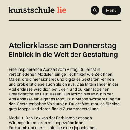
Navigieren
Schnellnavigation
Seitenkontext
Menü
in
Inhalt
kunstschule.li
Atelierklasse am Donnerstag
Einblick in die Welt der Gestaltung
Eine inspirierende Auszeit vom Alltag: Du lernst in
verschiedenen Modulen einige Techniken wie Zeichnen,
Malen, dreidimensionales und digitales Gestalten kennen
und probierst diese auch gleich aus. Das Miteinander in der
Atelierklasse wird dich beflügeln und du kannst deiner
Kreativität freien Lauf lassen. Zusätzlich bieten wir in der
Atelierklasse ein eigenes Modul zur Mappenvorbereitung für
den Gestalterischen Vorkurs an. Du erhältst Impulse für eine
gute Mappe und deren finale Zusammenstellung.
Modul 1: Das Lexikon der Farbkombinationen
Wir experimentieren mit ungewöhnlichen
Farbkombinationen – mithilfe eines japanischen