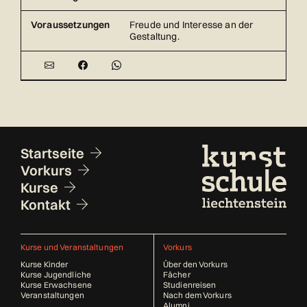
Voraussetzungen
Freude und Interesse an der
Gestaltung.
Fusszeile
Startseite
Vorkurs
Kurse
Kontakt
Kurse und Veranstaltungen
Vorkurs
Kurse Kinder
Über den Vorkurs
Kurse Jugendliche
Fächer
Kurse Erwachsene
Studienreisen
Veranstaltungen
Nach dem Vorkurs
Alumni