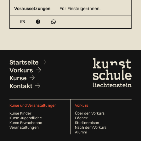
Voraussetzungen
Für Einsteiger:innen.
Fusszeile
Startseite
Vorkurs
Kurse
Kontakt
Kurse und Veranstaltungen
Vorkurs
Kurse Kinder
Über den Vorkurs
Kurse Jugendliche
Fächer
Kurse Erwachsene
Studienreisen
Veranstaltungen
Nach dem Vorkurs
Alumni