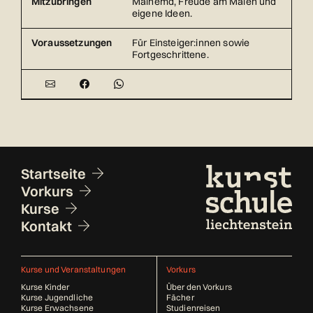
Mitzubringen
Malhemd, Freude am Malen und
eigene Ideen.
Voraussetzungen
Für Einsteiger:innen sowie
Fortgeschrittene.
Fusszeile
Startseite
Vorkurs
Kurse
Kontakt
Kurse und Veranstaltungen
Vorkurs
Kurse Kinder
Über den Vorkurs
Kurse Jugendliche
Fächer
Kurse Erwachsene
Studienreisen