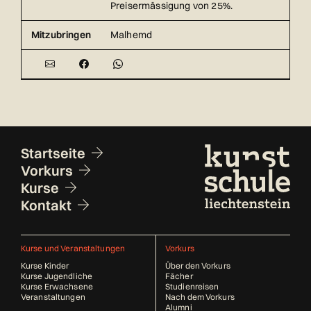
Preisermässigung von 25%.
Mitzubringen
Malhemd
Fusszeile
Startseite
Vorkurs
Kurse
Kontakt
Kurse und Veranstaltungen
Vorkurs
Kurse Kinder
Über den Vorkurs
Kurse Jugendliche
Fächer
Kurse Erwachsene
Studienreisen
Veranstaltungen
Nach dem Vorkurs
Alumni