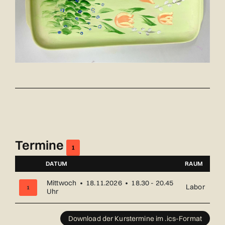
Termine
1
DATUM
RAUM
NUMMER
Mittwoch • 18.11.2026 • 18.30 - 20.45
Labor
1
Uhr
Übersicht über alle Kurstermine (1) mit Datum und Ort
Download der Kurstermine im .ics-Format