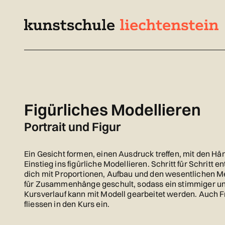
Navigieren
Schnellnavigation
Seitenkontext
in
kunstschule.li
Inhalt
Figürliches Modellieren
Portrait und Figur
Ein Gesicht formen, einen Ausdruck treffen, mit den Hän
Einstieg ins figürliche Modellieren. Schritt für Schritt 
dich mit Proportionen, Aufbau und den wesentlichen M
für Zusammenhänge geschult, sodass ein stimmiger un
Kursverlauf kann mit Modell gearbeitet werden. Auch 
fliessen in den Kurs ein.