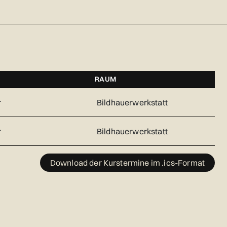
RAUM
r
Bildhauerwerkstatt
r
Bildhauerwerkstatt
Download der Kurstermine im .ics-Format