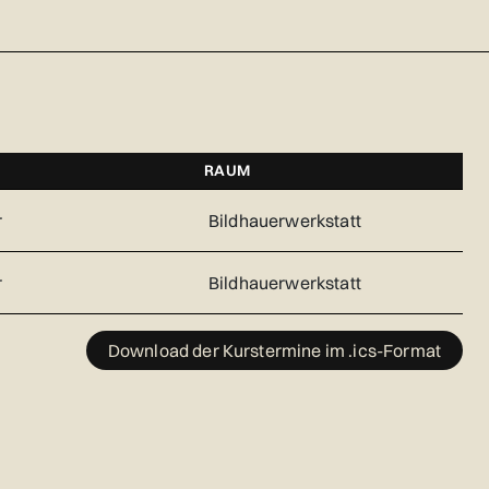
RAUM
r
Bildhauerwerkstatt
r
Bildhauerwerkstatt
Download der Kurstermine im .ics-Format