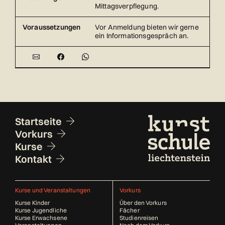
Mittagsverpflegung.
Voraussetzungen
Vor Anmeldung bieten wir gerne
ein Informationsgespräch an.
Fusszeile
Startseite
Vorkurs
Kurse
Kontakt
Kurse und Veranstaltungen
Vorkurs
Kurse Kinder
Über den Vorkurs
Kurse Jugendliche
Fächer
Kurse Erwachsene
Studienreisen