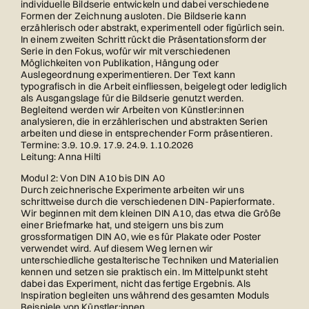
individuelle Bildserie entwickeln und dabei verschiedene
Formen der Zeichnung ausloten. Die Bildserie kann
erzählerisch oder abstrakt, experimentell oder figürlich sein.
In einem zweiten Schritt rückt die Präsentationsform der
Serie in den Fokus, wofür wir mit verschiedenen
Möglichkeiten von Publikation, Hängung oder
Auslegeordnung experimentieren. Der Text kann
typografisch in die Arbeit einfliessen, beigelegt oder lediglich
als Ausgangslage für die Bildserie genutzt werden.
Begleitend werden wir Arbeiten von Künstler:innen
analysieren, die in erzählerischen und abstrakten Serien
arbeiten und diese in entsprechender Form präsentieren.
Termine: 3.9. 10.9. 17.9. 24.9. 1.10.2026
Leitung: Anna Hilti
Modul 2: Von DIN A10 bis DIN A0
Durch zeichnerische Experimente arbeiten wir uns
schrittweise durch die verschiedenen DIN-Papierformate.
Wir beginnen mit dem kleinen DIN A10, das etwa die Größe
einer Briefmarke hat, und steigern uns bis zum
grossformatigen DIN A0, wie es für Plakate oder Poster
verwendet wird. Auf diesem Weg lernen wir
unterschiedliche gestalterische Techniken und Materialien
kennen und setzen sie praktisch ein. Im Mittelpunkt steht
dabei das Experiment, nicht das fertige Ergebnis. Als
Inspiration begleiten uns während des gesamten Moduls
Beispiele von Künstler:innen