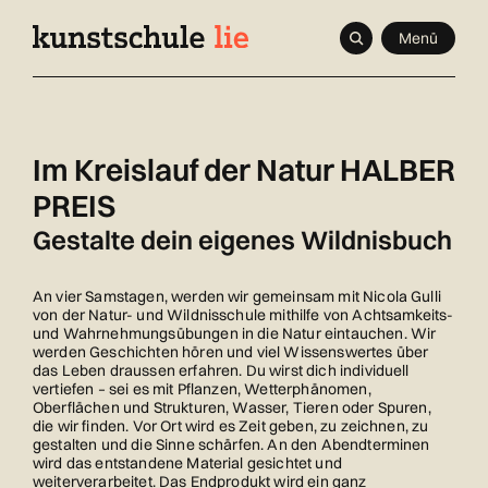
Navigieren
Schnellnavigation
Seitenkontext
Menü
in
Inhalt
kunstschule.li
Im Kreislauf der Natur HALBER
PREIS
Gestalte dein eigenes Wildnisbuch
An vier Samstagen, werden wir gemeinsam mit Nicola Gulli
von der Natur- und Wildnisschule mithilfe von Achtsamkeits-
und Wahrnehmungsübungen in die Natur eintauchen. Wir
werden Geschichten hören und viel Wissenswertes über
das Leben draussen erfahren. Du wirst dich individuell
vertiefen – sei es mit Pflanzen, Wetterphänomen,
Oberflächen und Strukturen, Wasser, Tieren oder Spuren,
die wir finden. Vor Ort wird es Zeit geben, zu zeichnen, zu
gestalten und die Sinne schärfen. An den Abendterminen
wird das entstandene Material gesichtet und
weiterverarbeitet. Das Endprodukt wird ein ganz