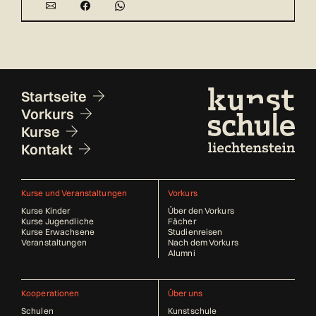
Fusszeile
Startseite
Vorkurs
Kurse
Kontakt
Kurse und Veranstaltungen
Vorkurs
Kurse Kinder
Über den Vorkurs
Kurse Jugendliche
Fächer
Kurse Erwachsene
Studienreisen
Veranstaltungen
Nach dem Vorkurs
Alumni
Kooperationen
Über uns
Schulen
Kunstschule