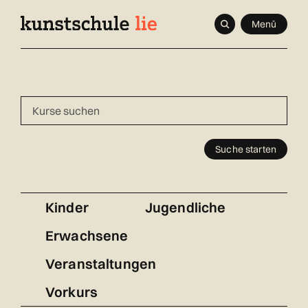
Navigieren
Schnellnavigation
Seitenkontext
Menü
in
Inhalt
kunstschule.li
Suche starten
Kinder
Jugendliche
Erwachsene
Veranstaltungen
Vorkurs