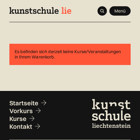
Navigieren
Schnellnavigation
Seitenkontext
Menü
in
Inhalt
kunstschule.li
Es befinden sich derzeit keine Kurse/Veranstaltungen
in Ihrem Warenkorb.
Fusszeile
Startseite
Vorkurs
Kurse
Kontakt