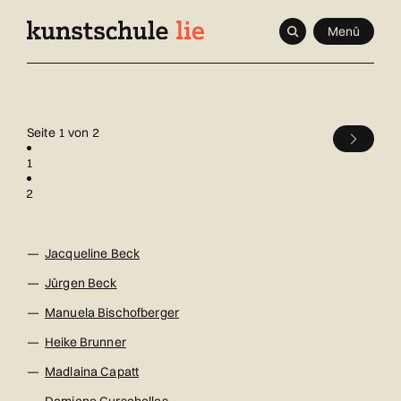
Navigieren
Schnellnavigation
Seitenkontext
Menü
in
Inhalt
kunstschule.li
Seite 1 von 2
1
2
Jacqueline Beck
Jürgen Beck
Manuela Bischofberger
Heike Brunner
Madlaina Capatt