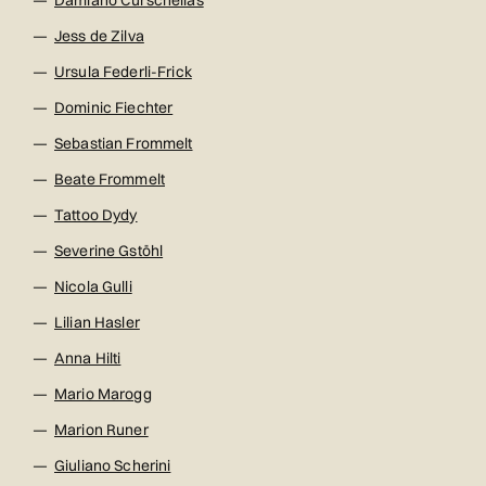
Damiano Curschellas
Jess de Zilva
Ursula Federli-Frick
Dominic Fiechter
Sebastian Frommelt
Beate Frommelt
Tattoo Dydy
Severine Gstöhl
Nicola Gulli
Lilian Hasler
Anna Hilti
Mario Marogg
Marion Runer
Giuliano Scherini