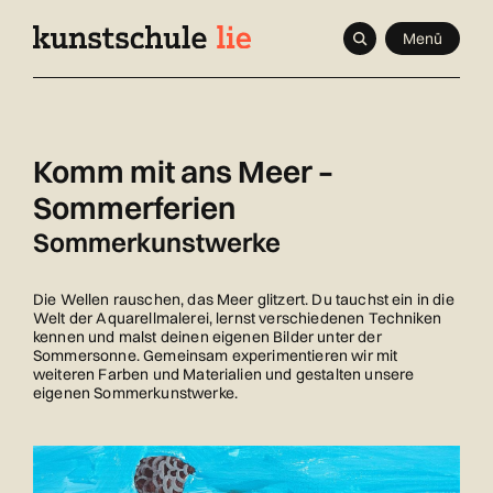
Navigieren
Schnellnavigation
Seitenkontext
Menü
in
Inhalt
kunstschule.li
Komm mit ans Meer –
Sommerferien
Sommerkunstwerke
Die Wellen rauschen, das Meer glitzert. Du tauchst ein in die
Welt der Aquarellmalerei, lernst verschiedenen Techniken
kennen und malst deinen eigenen Bilder unter der
Sommersonne. Gemeinsam experimentieren wir mit
weiteren Farben und Materialien und gestalten unsere
eigenen Sommerkunstwerke.